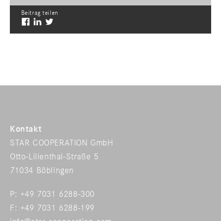
Beitrag teilen
Kontakt
STAR COOPERATION GmbH
Otto-Lilienthal-Straße 5
71034 Böblingen
P: +49 7031 6288-300
F: +49 7031 6288-199